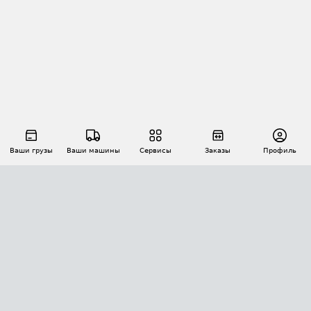
Ваши грузы
Ваши машины
Сервисы
Заказы
Профиль
АВТОМАТИЗАЦИЯ ПЕРЕВОЗОК
Площадки
Заказы
Торги
Тендеры
АТИ-Доки
GPS-мониторинг
АТИ Мессенджер
Цепочки грузов
API ATI.SU