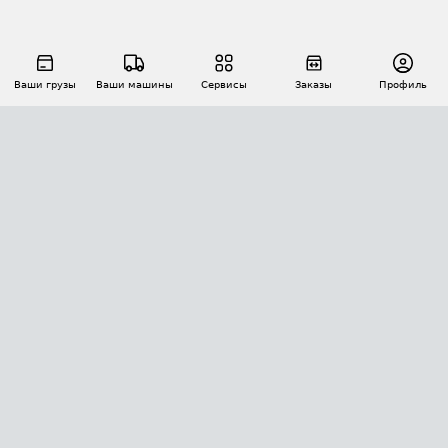
Ваши грузы
Ваши машины
Сервисы
Заказы
Профиль
АВТОМАТИЗАЦИЯ ПЕРЕВОЗОК
Площадки
Заказы
Торги
Тендеры
АТИ-Доки
GPS-мониторинг
АТИ Мессенджер
Цепочки грузов
API ATI.SU
ПОЛЕЗНОЕ
Расчет расстояний
БЕЗОПАСНОСТЬ
Академия ATI.SU
ATI.SU о безопасности
Звезды ATI.SU на вашем сайте
КОНТАКТЫ И ТАРИФЫ
Памятка по проверке контрагентов
Индекс ATI.SU FTL РФ
О системе ATI.SU