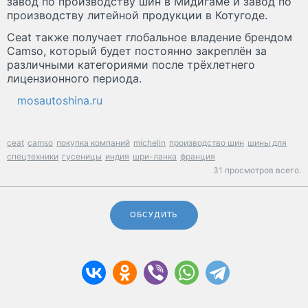
завод по производству шин в Мидигаме и завод по
производству литейной продукции в Котугоде.
Ceat также получает глобальное владение брендом
Camso, который будет постоянно закреплён за
различными категориями после трёхлетнего
лицензионного периода.
mosautoshina.ru
ceat
camso
покупка компаний
michelin
производство шин
шины для
спецтехники
гусеницы
индия
шри-ланка
франция
31 просмотров всего.
ОБСУДИТЬ