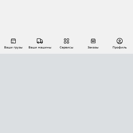
Ваши грузы
Ваши машины
Сервисы
Заказы
Профиль
АВТОМАТИЗАЦИЯ ПЕРЕВОЗОК
Площадки
Заказы
Торги
Тендеры
АТИ-Доки
GPS-мониторинг
АТИ Мессенджер
Цепочки грузов
API ATI.SU
ПОЛЕЗНОЕ
Расчет расстояний
БЕЗОПАСНОСТЬ