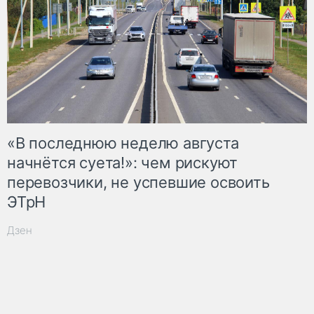
«В последнюю неделю августа
начнётся суета!»: чем рискуют
перевозчики, не успевшие освоить
ЭТрН
Дзен