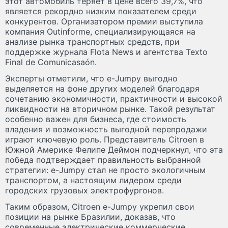
этот автомобиль теряет в цене всего 39,7%, что
является рекордно низким показателем среди
конкурентов. Организатором премии выступила
компания Outinforme, специализирующаяся на
анализе рынка транспортных средств, при
поддержке журнала Flota News и агентства Texto
Final de Comunicasaón.
Эксперты отметили, что e-Jumpy выгодно
выделяется на фоне других моделей благодаря
сочетанию экономичности, практичности и высокой
ликвидности на вторичном рынке. Такой результат
особенно важен для бизнеса, где стоимость
владения и возможность выгодной перепродажи
играют ключевую роль. Представитель Citroen в
Южной Америке Фелипе Деймон подчеркнул, что эта
победа подтверждает правильность выбранной
стратегии: e-Jumpy стал не просто экологичным
транспортом, а настоящим лидером среди
городских грузовых электрофургонов.
Таким образом, Citroen e-Jumpy укрепил свои
позиции на рынке Бразилии, доказав, что
современные электрические коммерческие