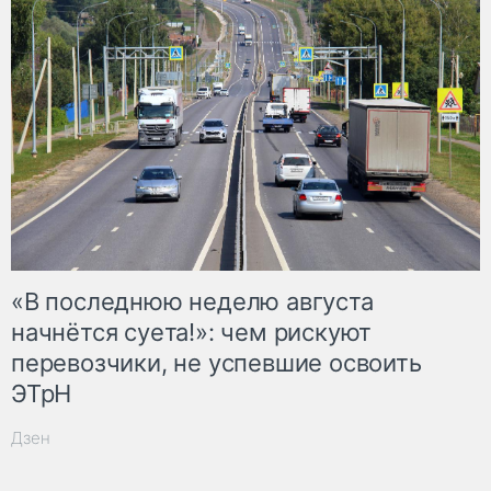
«В последнюю неделю августа
начнётся суета!»: чем рискуют
перевозчики, не успевшие освоить
ЭТрН
Дзен