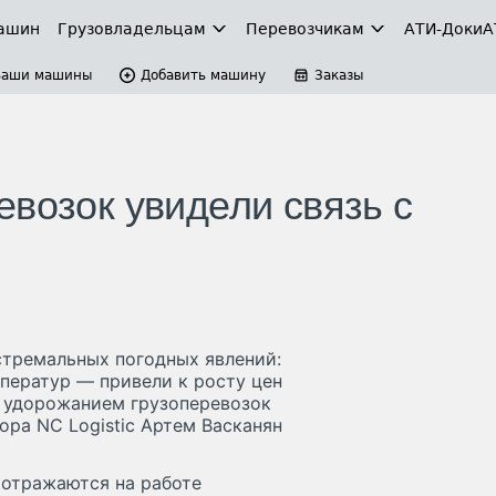
ашин
Грузовладельцам
Перевозчикам
АТИ-Доки
А
Ваши машины
Добавить машину
Заказы
евозок увидели связь с
стремальных погодных явлений:
мператур — привели к росту цен
и удорожанием грузоперевозок
ора NC Logistic Артем Васканян
 отражаются на работе