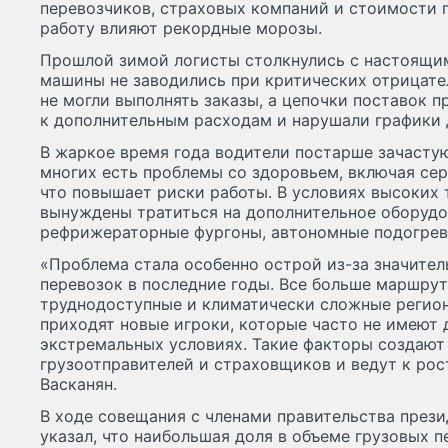
перевозчиков, страховых компаний и стоимости г
работу влияют рекордные морозы.
Прошлой зимой логисты столкнулись с настоящи
машины не заводились при критических отрицате
не могли выполнять заказы, а цепочки поставок 
к дополнительным расходам и нарушали графики 
В жаркое время года водители постарше зачасту
многих есть проблемы со здоровьем, включая се
что повышает риски работы. В условиях высоких
вынуждены тратиться на дополнительное оборуд
рефрижераторные фургоны, автономные подогрев
«Проблема стала особенно острой из-за значите
перевозок в последние годы. Все больше маршрут
труднодоступные и климатически сложные регион
приходят новые игроки, которые часто не имеют 
экстремальных условиях. Такие факторы создают
грузоотправителей и страховщиков и ведут к рос
Васканян.
В ходе совещания с членами правительства през
указал, что наибольшая доля в объеме грузовых 