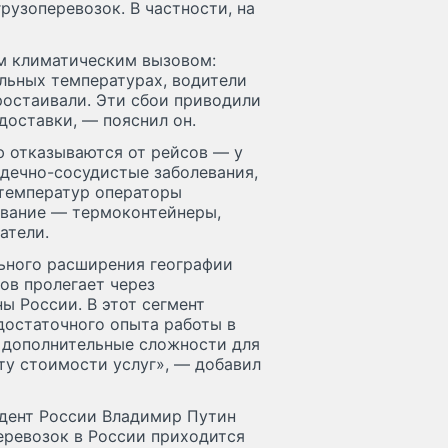
рузоперевозок. В частности, на
м климатическим вызовом:
льных температурах, водители
простаивали. Эти сбои приводили
доставки, — пояснил он.
ю отказываются от рейсов — у
рдечно-сосудистые заболевания,
 температур операторы
ование — термоконтейнеры,
атели.
льного расширения географии
ов пролегает через
ы России. В этот сегмент
достаточного опыта работы в
 дополнительные сложности для
ту стоимости услуг», — добавил
идент России Владимир Путин
перевозок в России приходится