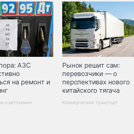
пора: АЗС
Рынок решит сам:
ктивно
перевозчики — о
ься на ремонт и
перспективах нового
инг
китайского тягача
ла и автохимия
Коммерческий транспорт