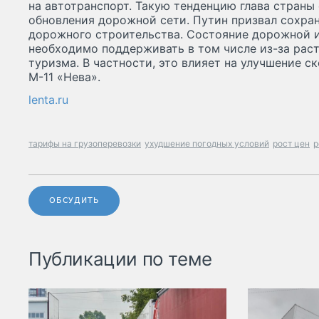
на автотранспорт. Такую тенденцию глава стран
обновления дорожной сети. Путин призвал сохра
дорожного строительства. Cостояние дорожной 
необходимо поддерживать в том числе из-за рас
туризма. В частности, это влияет на улучшение с
М-11 «Нева».
lenta.ru
тарифы на грузоперевозки
ухудшение погодных условий
рост цен
р
ОБСУДИТЬ
Публикации по теме