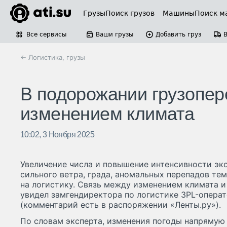
Грузы
Поиск грузов
Машины
Поиск м
Все сервисы
Ваши грузы
Добавить груз
← Логистика, грузы
В подорожании грузопер
изменением климата
10:02, 3 Ноября 2025
Увеличение числа и повышение интенсивности эк
сильного ветра, града, аномальных перепадов те
на логистику. Связь между изменением климата 
увидел замгендиректора по логистике 3PL-операт
(комментарий есть в распоряжении «Ленты.ру»).
По словам эксперта, изменения погоды напрямую