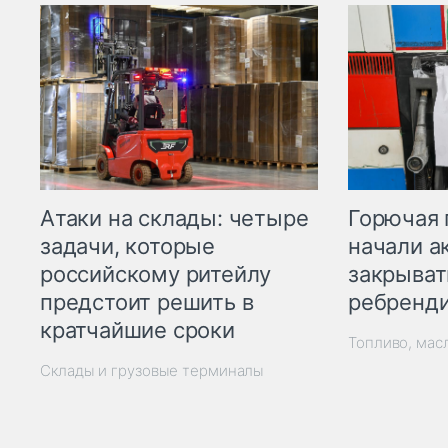
Горючая 
Атаки на склады: четыре
начали а
задачи, которые
закрыват
российскому ритейлу
ребренд
предстоит решить в
кратчайшие сроки
Топливо, мас
Склады и грузовые терминалы