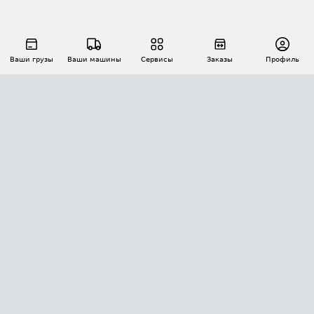
Ваши грузы
Ваши машины
Сервисы
Заказы
Профиль
АВТОМАТИЗАЦИЯ ПЕРЕВОЗОК
Площадки
Заказы
Торги
Тендеры
АТИ-Доки
GPS-мониторинг
АТИ Мессенджер
Цепочки грузов
API ATI.SU
ПОЛЕЗНОЕ
Расчет расстояний
БЕЗОПАСНОСТЬ
Академия ATI.SU
ATI.SU о безопасности
Звезды ATI.SU на вашем сайте
КОНТАКТЫ И ТАРИФЫ
Памятка по проверке контрагентов
Индекс ATI.SU FTL РФ
О системе ATI.SU