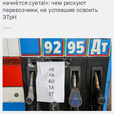
начнётся суета!»: чем рискуют
перевозчики, не успевшие освоить
ЭТрН
Дзен