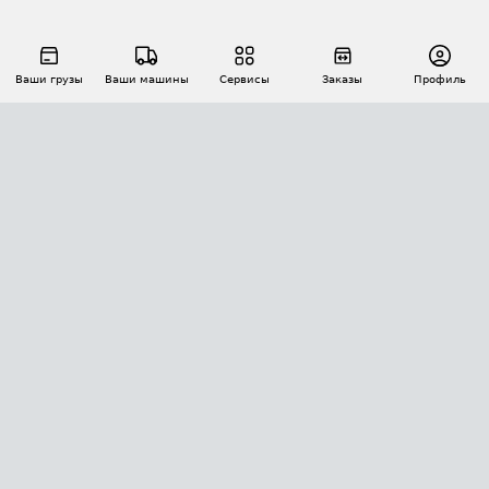
Ваши грузы
Ваши машины
Сервисы
Заказы
Профиль
АВТОМАТИЗАЦИЯ ПЕРЕВОЗОК
Площадки
Заказы
Торги
Тендеры
АТИ-Доки
GPS-мониторинг
АТИ Мессенджер
Цепочки грузов
API ATI.SU
ПОЛЕЗНОЕ
Расчет расстояний
БЕЗОПАСНОСТЬ
Академия ATI.SU
ATI.SU о безопасности
Звезды ATI.SU на вашем сайте
КОНТАКТЫ И ТАРИФЫ
Памятка по проверке контрагентов
Индекс ATI.SU FTL РФ
О системе ATI.SU
Светофор+