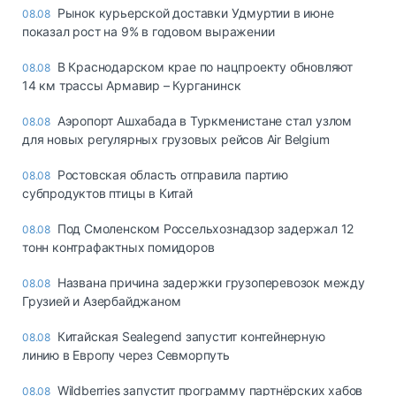
Рынок курьерской доставки Удмуртии в июне
08.08
показал рост на 9% в годовом выражении
В Краснодарском крае по нацпроекту обновляют
08.08
14 км трассы Армавир – Курганинск
Аэропорт Ашхабада в Туркменистане стал узлом
08.08
для новых регулярных грузовых рейсов Air Belgium
Ростовская область отправила партию
08.08
субпродуктов птицы в Китай
Под Смоленском Россельхознадзор задержал 12
08.08
тонн контрафактных помидоров
Названа причина задержки грузоперевозок между
08.08
Грузией и Азербайджаном
Китайская Sealegend запустит контейнерную
08.08
линию в Европу через Севморпуть
Wildberries запустит программу партнёрских хабов
08.08