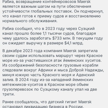
Рабиа, возвращение контейнеровозов Maersk
является важным шагом на пути обеспечения
устойчивости глобальных поставок. Он подчеркнул,
что канал готов к приему судов и восстановлению
нормального обслуживания.
Рабиа сообщил, что в 2023 году через Суэцкий
канал прошло более 1,1 тысячи судов, благодаря
чему удалось заработать $733 млн. В текущем году
он ожидает выручку в размере $4,1 млрд.
В декабре 2023 года компания Maersk запретила
своим судам использовать маршрут через Красное
море из-за участившихся атак йеменских хуситов.
Из соображений безопасности грузовые корабли
следовали вокруг Африки и мыса Доброй Надежды,
минуя южную часть Красного моря и Аденский
залив. В 2024 году из-за нападений йеменских
мятежников-хуситов в Красном море объем
грузоперевозок по Суэцкому каналу упал на две
трети.
Ранее сообщалось, что датский гигант Maersk
остановил ликвидацию бизнеса в России.