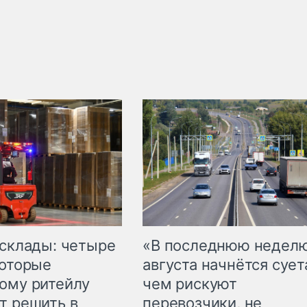
 склады: четыре
«В последнюю недел
которые
августа начнётся суета
ому ритейлу
чем рискуют
т решить в
перевозчики, не