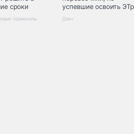
ие сроки
успевшие освоить ЭТ
зовые терминалы
Дзен