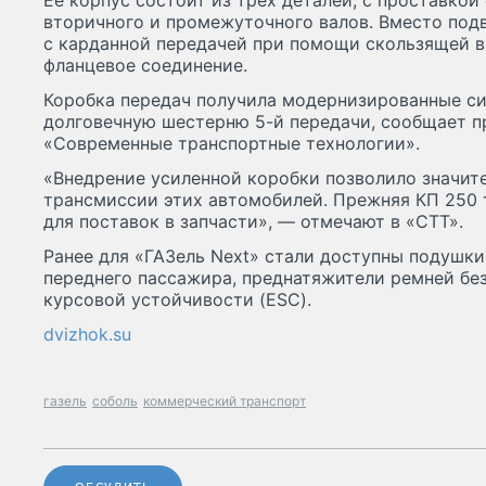
Ее корпус состоит из трех деталей, с проставко
вторичного и промежуточного валов. Вместо под
с карданной передачей при помощи скользящей в
фланцевое соединение.
Коробка передач получила модернизированные си
долговечную шестерню 5-й передачи, сообщает п
«Современные транспортные технологии».
«Внедрение усиленной коробки позволило значит
трансмиссии этих автомобилей. Прежняя КП 250 
для поставок в запчасти», — отмечают в «СТТ».
Ранее для «ГАЗель Next» стали доступны подушки
переднего пассажира, преднатяжители ремней без
курсовой устойчивости (ESC).
dvizhok.su
газель
соболь
коммерческий транспорт