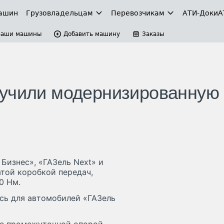
ашин
Грузовладельцам
Перевозчикам
АТИ-Доки
А
Ваши машины
Добавить машину
Заказы
лучили модернизированную
Бизнес», «ГАЗель Next» и
той коробкой передач,
0 Нм.
ась для автомобилей «ГАЗель