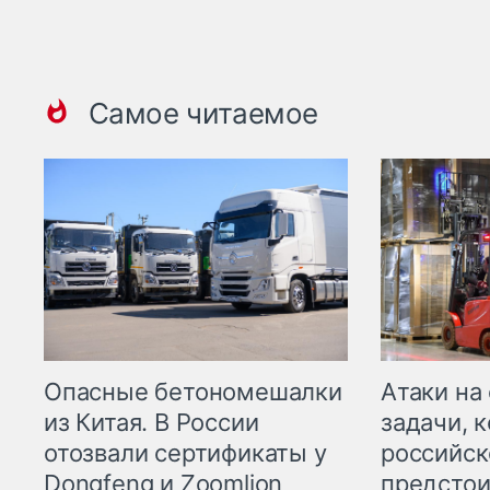
Самое читаемое
Опасные бетономешалки
Атаки на
из Китая. В России
задачи, 
отозвали сертификаты у
российск
Dongfeng и Zoomlion
предстои