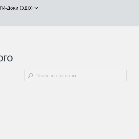
ТИ-Доки (ЭДО)
ого