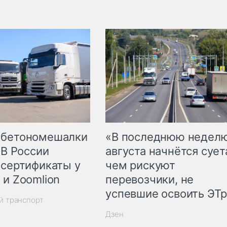
 бетономешалки
«В последнюю недел
 В России
августа начнётся суета
 сертификаты у
чем рискуют
 и Zoomlion
перевозчики, не
успевшие освоить ЭТ
й транспорт
Дзен