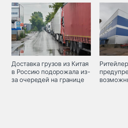
Ритейле
Доставка грузов из Китая
предупре
в Россию подорожала из-
возможн
за очередей на границе