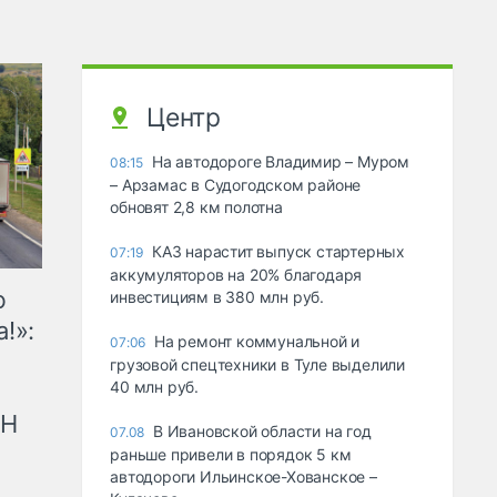
Центр
На автодороге Владимир – Муром
08:15
– Арзамас в Судогодском районе
обновят 2,8 км полотна
КАЗ нарастит выпуск стартерных
07:19
аккумуляторов на 20% благодаря
ю
инвестициям в 380 млн руб.
!»:
На ремонт коммунальной и
07:06
грузовой спецтехники в Туле выделили
40 млн руб.
рН
В Ивановской области на год
07.08
раньше привели в порядок 5 км
автодороги Ильинское-Хованское –