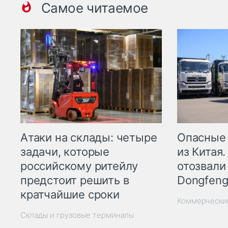
Самое читаемое
Опасные
Атаки на склады: четыре
из Китая.
задачи, которые
отозвали
российскому ритейлу
Dongfeng
предстоит решить в
кратчайшие сроки
Коммерчески
Склады и грузовые терминалы