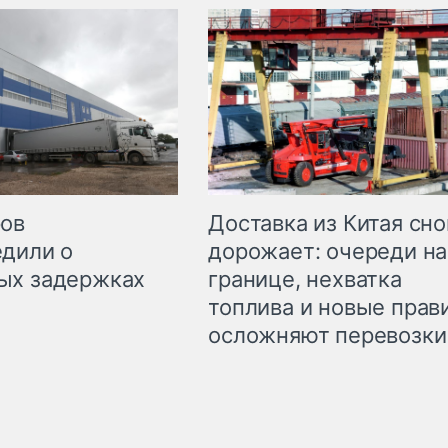
Доставка из Китая сно
ров
дорожает: очереди на
дили о
границе, нехватка
ых задержках
топлива и новые прав
осложняют перевозки