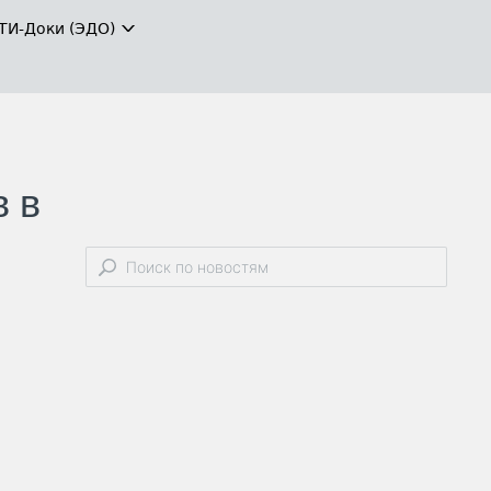
ТИ-Доки (ЭДО)
в в