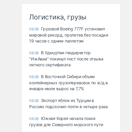
Логистика, грузы
Грузовой Boeing 777F установил
09.08
мировой рекорд, пролетев без посадки
19 часов с одним паллетом
В Удмуртии гендиректор
09.08
"ИжАвиа" покинул пост после отзыва
летного сертификата
В Восточной Сибири объем
09.08
контейнерных грузоперевозок по ж/д в
январе-июле вырос на 7,7%
Экспорт яблок из Турции в
09.08
Россию подскочил почти в четыре раза
Южная Корея начала поиск
09.08
грузов для Северного морского пути