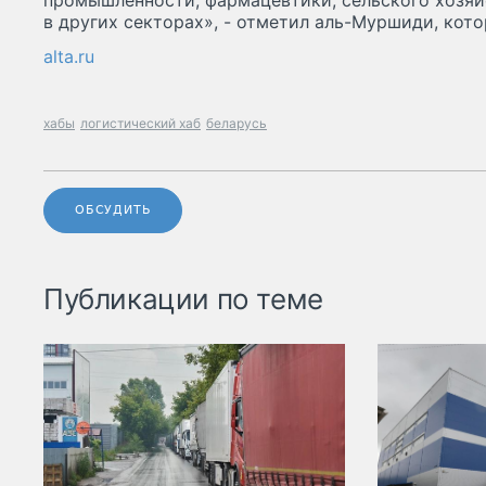
промышленности, фармацевтики, сельского хозяй
в других секторах», - отметил аль-Муршиди, кото
alta.ru
хабы
логистический хаб
беларусь
ОБСУДИТЬ
Публикации по теме