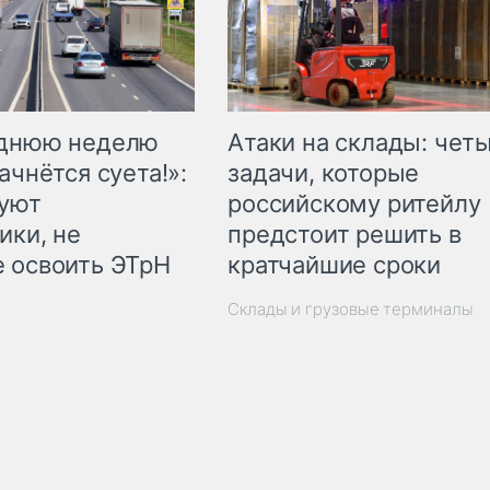
еднюю неделю
Атаки на склады: чет
ачнётся суета!»:
задачи, которые
куют
российскому ритейлу
ики, не
предстоит решить в
 освоить ЭТрН
кратчайшие сроки
Склады и грузовые терминалы