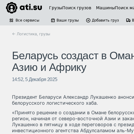
Грузы
Поиск грузов
Машины
Поиск м
Все сервисы
Ваши грузы
Добавить груз
← Логистика, грузы
Беларусь создаст в Оман
Азию и Африку
14:52, 5 Декабря 2025
Президент Беларуси Александр Лукашенко анонси
белорусского логистического хаба.
«Принято решение о создании в Омане белорусско
регион, начиная от северо-восточной Азии и закан
Лукашенко в пятницу в ходе переговоров с през
инвестиционного агентства Абдулсаламом аль-Му