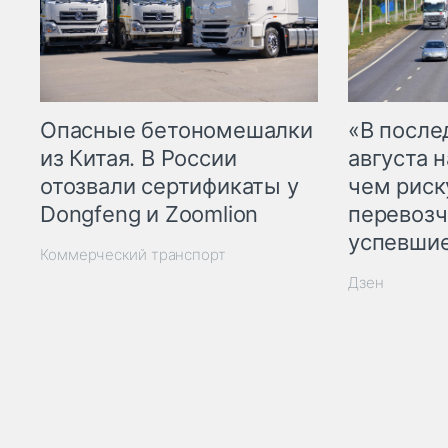
Опасные бетономешалки
«В посл
из Китая. В России
августа н
отозвали сертификаты у
чем рис
Dongfeng и Zoomlion
перевозч
успевшие
Коммерческий транспорт
Дзен