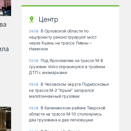
Центр
ва
В Орловской области по
09.08
нацпроекту реконструируют мост
через Кшень на трассе Ливны –
ила
Навесное
Под Ярославлем на трассе М-8
09.08
грузовик Volvo опрокинулся в тройном
ДТП с иномарками
В Чеховском округе Подмосковья
09.08
на трассе М-2 "Крым" загорелся
малотоннажный грузовик
В Калининском районе Тверской
09.08
области на трассе М-10 столкнулись
два грузовика и две легковушки