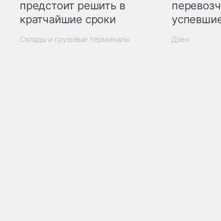
предстоит решить в
перевозч
кратчайшие сроки
успевшие
Склады и грузовые терминалы
Дзен