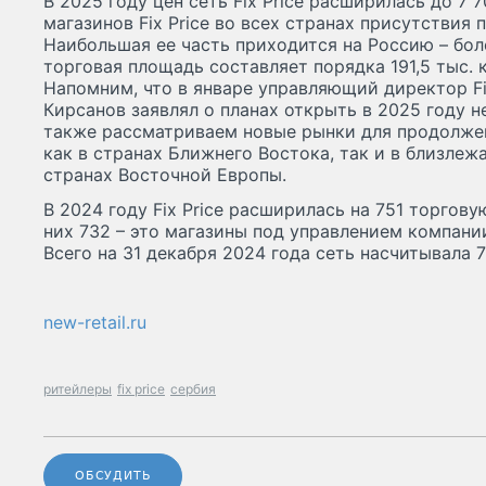
В 2025 году цен сеть Fix Price расширилась до 7 
магазинов Fix Price во всех странах присутствия п
Наибольшая ее часть приходится на Россию – боле
торговая площадь составляет порядка 191,5 тыс. к
Напомним, что в январе управляющий директор Fi
Кирсанов заявлял о планах открыть в 2025 году н
также рассматриваем новые рынки для продолже
как в странах Ближнего Востока, так и в близле
странах Восточной Европы.
В 2024 году Fix Price расширилась на 751 торгову
них 732 – это магазины под управлением компани
Всего на 31 декабря 2024 года сеть насчитывала 7
new-retail.ru
ритейлеры
fix price
сербия
ОБСУДИТЬ