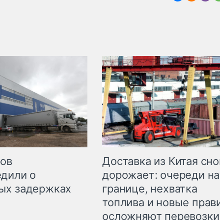
Доставка из Китая сно
ров
дорожает: очереди на
дили о
границе, нехватка
ых задержках
топлива и новые прав
осложняют перевозки