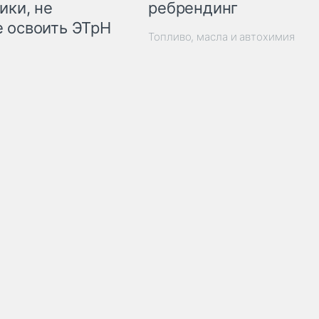
ребрендинг
ики, не
 освоить ЭТрН
Топливо, масла и автохимия