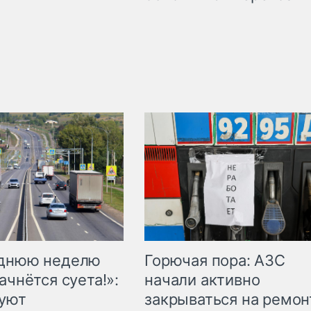
Горючая пора: АЗС
еднюю неделю
начали активно
ачнётся суета!»:
закрываться на ремон
куют