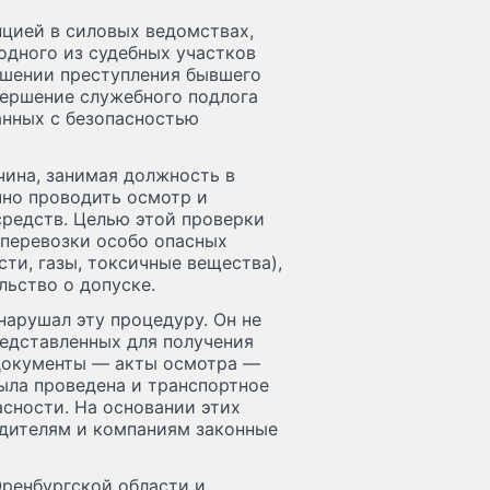
пцией в силовых ведомствах,
одного из судебных участков
ршении преступления бывшего
вершение служебного подлога
анных с безопасностью
чина, занимая должность в
чно проводить осмотр и
средств. Целью этой проверки
 перевозки особо опасных
ти, газы, токсичные вещества),
льство о допуске.
нарушал эту процедуру. Он не
едставленных для получения
 документы — акты осмотра —
ыла проведена и транспортное
сности. На основании этих
одителям и компаниям законные
Оренбургской области и