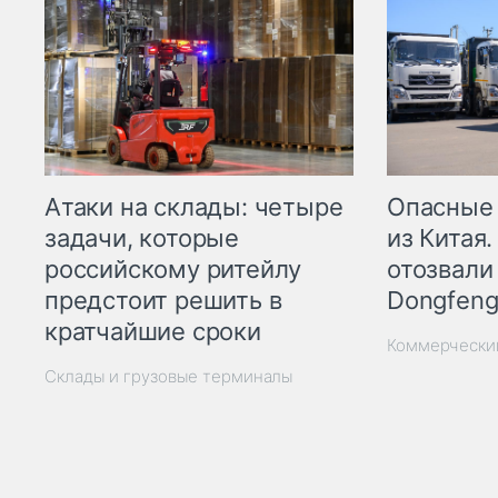
Опасные
Атаки на склады: четыре
из Китая.
задачи, которые
отозвали
российскому ритейлу
Dongfeng
предстоит решить в
кратчайшие сроки
Коммерчески
Склады и грузовые терминалы