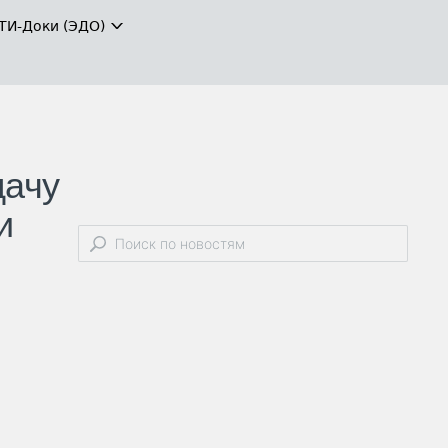
ТИ-Доки (ЭДО)
дачу
и