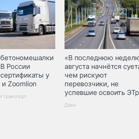
 бетономешалки
«В последнюю недел
 В России
августа начнётся суета
 сертификаты у
чем рискуют
 и Zoomlion
перевозчики, не
успевшие освоить ЭТ
й транспорт
Дзен