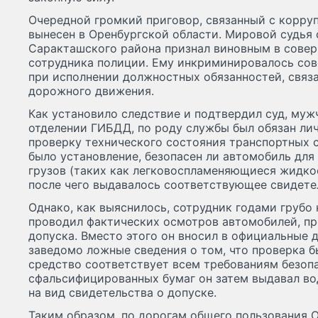
Очередной громкий приговор, связанный с корру
вынесен в Оренбургской области. Мировой судья 
Саракташского района признал виновным в сове
сотрудника полиции. Ему инкриминировалось со
при исполнении должностных обязанностей, связ
дорожного движения.
Как установило следствие и подтвердил суд, муж
отделении ГИБДД, по роду службы был обязан ли
проверку технического состояния транспортных 
было установление, безопасен ли автомобиль для
грузов (таких как легковоспламеняющиеся жидкос
после чего выдавалось соответствующее свидете
Однако, как выяснилось, сотрудник годами грубо 
проводил фактических осмотров автомобилей, пр
допуска. Вместо этого он вносил в официальные
заведомо ложные сведения о том, что проверка б
средство соответствует всем требованиям безопа
сфальсифицированных бумаг он затем выдавал в
на вид свидетельства о допуске.
Таким образом, по дорогам общего пользования 