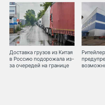
Ритейле
Доставка грузов из Китая
предупре
в Россию подорожала из-
возможн
за очередей на границе