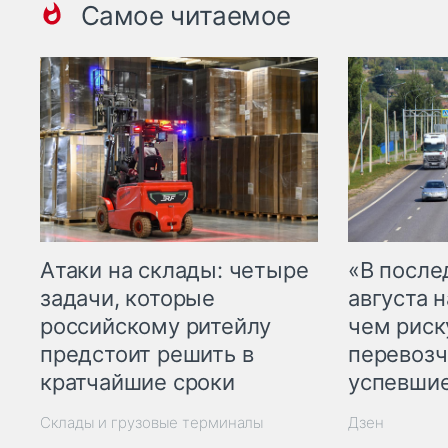
Самое читаемое
Атаки на склады: четыре
«В посл
задачи, которые
августа н
российскому ритейлу
чем рис
предстоит решить в
перевозч
кратчайшие сроки
успевшие
Склады и грузовые терминалы
Дзен