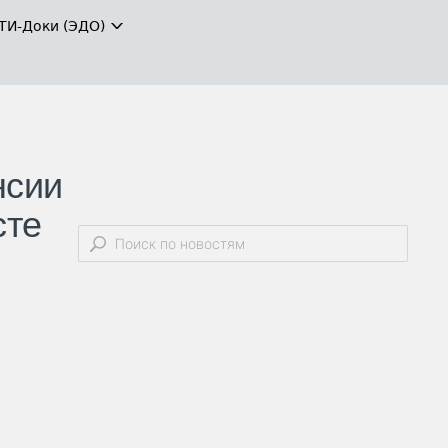
ТИ-Доки (ЭДО)
нсии
сте