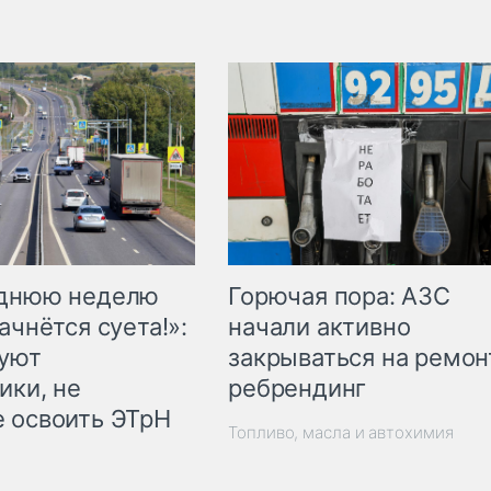
Горючая пора: АЗС
еднюю неделю
начали активно
ачнётся суета!»:
закрываться на ремон
куют
ребрендинг
ики, не
 освоить ЭТрН
Топливо, масла и автохимия