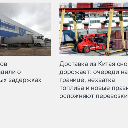
Доставка из Китая сно
ров
дорожает: очереди на
дили о
границе, нехватка
ых задержках
топлива и новые прав
осложняют перевозки