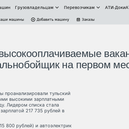
ашин
Грузовладельцам
Перевозчикам
АТИ-Доки
А
Ваши машины
Добавить машину
Заказы
 высокооплачиваемые вака
дальнобойщик на первом ме
ты проанализировали тульский
мыми высокими зарплатными
ду. Лидером списка стала
зарплатой 217 735 рублей в
15 800 рублей) и автоэлектрик