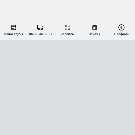
Ваши грузы
Ваши машины
Сервисы
Заказы
Профиль
АВТОМАТИЗАЦИЯ ПЕРЕВОЗОК
Площадки
Заказы
Торги
Тендеры
АТИ-Доки
GPS-мониторинг
АТИ Мессенджер
Цепочки грузов
API ATI.SU
ПОЛЕЗНОЕ
Расчет расстояний
БЕЗОПАСНОСТЬ
Академия ATI.SU
ATI.SU о безопасности
Звезды ATI.SU на вашем сайте
КОНТАКТЫ И ТАРИФЫ