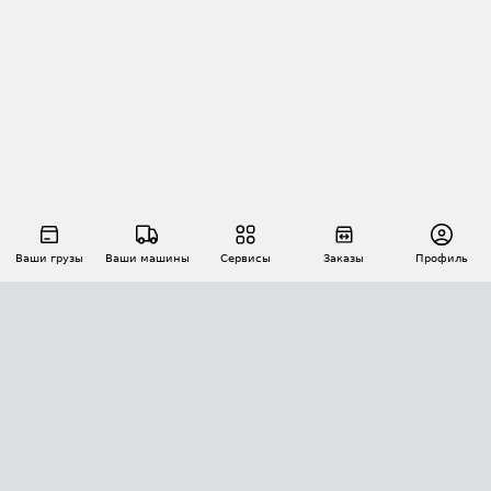
Ваши грузы
Ваши машины
Сервисы
Заказы
Профиль
АВТОМАТИЗАЦИЯ ПЕРЕВОЗОК
Площадки
Заказы
Торги
Тендеры
АТИ-Доки
GPS-мониторинг
АТИ Мессенджер
Цепочки грузов
API ATI.SU