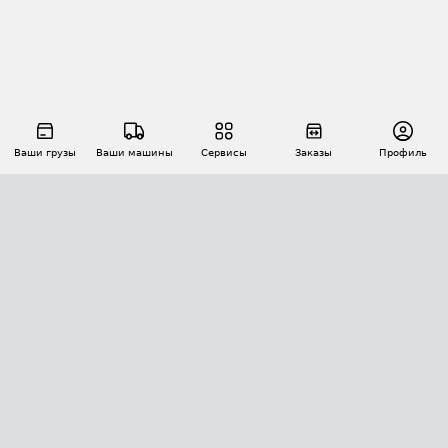
Ваши грузы
Ваши машины
Сервисы
Заказы
Профиль
АВТОМАТИЗАЦИЯ ПЕРЕВОЗОК
Площадки
Заказы
Торги
Тендеры
АТИ-Доки
GPS-мониторинг
АТИ Мессенджер
Цепочки грузов
API ATI.SU
ПОЛЕЗНОЕ
Расчет расстояний
БЕЗОПАСНОСТЬ
Академия ATI.SU