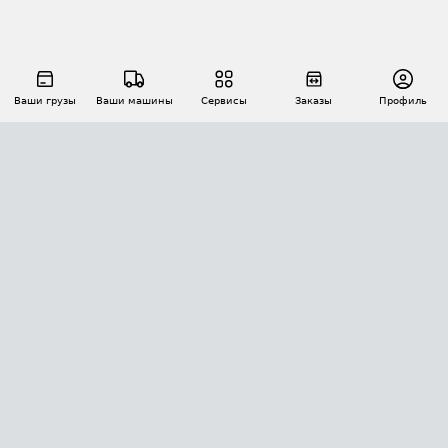
Ваши грузы
Ваши машины
Сервисы
Заказы
Профиль
АВТОМАТИЗАЦИЯ ПЕРЕВОЗОК
Площадки
Заказы
Торги
Тендеры
АТИ-Доки
GPS-мониторинг
АТИ Мессенджер
Цепочки грузов
API ATI.SU
ПОЛЕЗНОЕ
Расчет расстояний
БЕЗОПАСНОСТЬ
Академия ATI.SU
ATI.SU о безопасности
Звезды ATI.SU на вашем сайте
КОНТАКТЫ И ТАРИФЫ
Памятка по проверке контрагентов