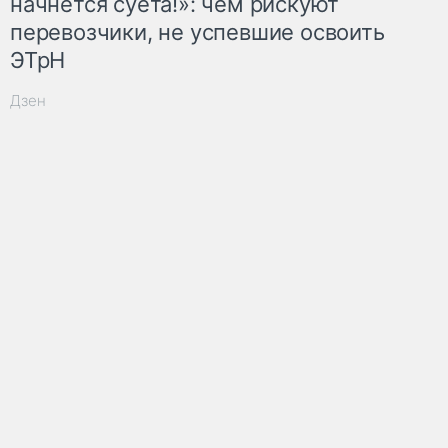
начнётся суета!»: чем рискуют
перевозчики, не успевшие освоить
ЭТрН
Дзен