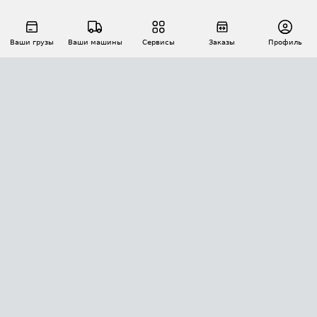
Ваши грузы
Ваши машины
Сервисы
Заказы
Профиль
АВТОМАТИЗАЦИЯ ПЕРЕВОЗОК
Площадки
Заказы
Торги
Тендеры
АТИ-Доки
GPS-мониторинг
АТИ Мессенджер
Цепочки грузов
API ATI.SU
ПОЛЕЗНОЕ
Расчет расстояний
БЕЗОПАСНОСТЬ
Академия ATI.SU
ATI.SU о безопасности
Звезды ATI.SU на вашем сайте
КОНТАКТЫ И ТАРИФЫ
Памятка по проверке контрагентов
Индекс ATI.SU FTL РФ
О системе ATI.SU
Светофор+
Средние ставки
ИНФОРМАЦИЯ