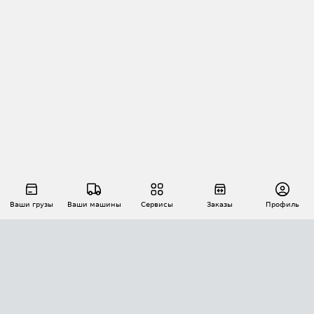
Ваши грузы
Ваши машины
Сервисы
Заказы
Профиль
АВТОМАТИЗАЦИЯ ПЕРЕВОЗОК
Площадки
Заказы
Торги
Тендеры
АТИ-Доки