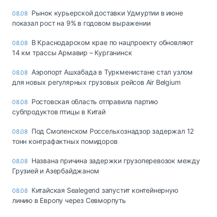
Рынок курьерской доставки Удмуртии в июне
08.08
показал рост на 9% в годовом выражении
В Краснодарском крае по нацпроекту обновляют
08.08
14 км трассы Армавир – Курганинск
Аэропорт Ашхабада в Туркменистане стал узлом
08.08
для новых регулярных грузовых рейсов Air Belgium
Ростовская область отправила партию
08.08
субпродуктов птицы в Китай
Под Смоленском Россельхознадзор задержал 12
08.08
тонн контрафактных помидоров
Названа причина задержки грузоперевозок между
08.08
Грузией и Азербайджаном
Китайская Sealegend запустит контейнерную
08.08
линию в Европу через Севморпуть