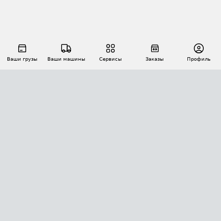
Ваши грузы
Ваши машины
Сервисы
Заказы
Профиль
АВТОМАТИЗАЦИЯ ПЕРЕВОЗОК
Площадки
Заказы
Торги
Тендеры
АТИ-Доки
GPS-мониторинг
АТИ Мессенджер
Цепочки грузов
API ATI.SU
ПОЛЕЗНОЕ
Расчет расстояний
БЕЗОПАСНОСТЬ
Академия ATI.SU
ATI.SU о безопасности
Звезды ATI.SU на вашем сайте