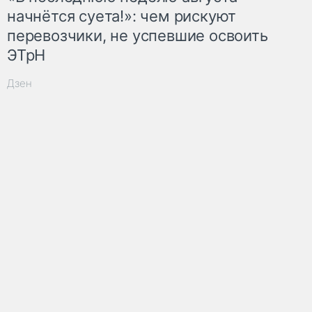
начнётся суета!»: чем рискуют
перевозчики, не успевшие освоить
ЭТрН
Дзен