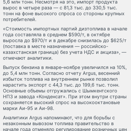
5,6 млн тонн. Несмотря на это, импорт продукта
вырос в четыре раза — с 81,3 тыс. до 330,5 тыс.
тонн на фоне высокого спроса со стороны крупных
потребителей.
«Стоимость импортных партий дизтоплива в начале
года составляла в среднем $590/т, в октябре
выросла до $970/т и в декабре снизилась до $625/т
(поставка в месте назначения — российско-
казахстанская граница) без учета НДС и акциза», —
отмечают аналитики.
Выпуск бензина в январе–ноябре увеличился на 10%,
до 5,4 млн тонн. Согласно отчету Argus, весенний
избыток топлива на внутреннем рынке позволил
нарастить экспорт с 44,3 тыс. до 199,6 тыс. тонн.
Основные объемы отгружались с Шымкентского
НПЗ и завода «Конденсат». При этом внутри страны
сохраняется высокий спрос на высокооктановые
марки Аи-95 и Аи-98.
Аналитики Argus напоминают, что для борьбы с
незаконным вывозом топлива правительство в
начале года отменяло регулирование розничных цен