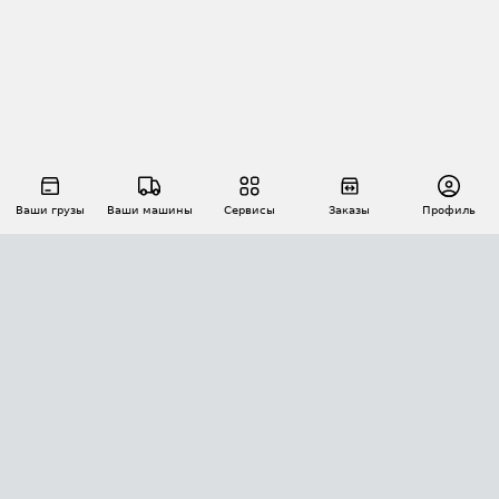
Ваши грузы
Ваши машины
Сервисы
Заказы
Профиль
АВТОМАТИЗАЦИЯ ПЕРЕВОЗОК
Площадки
Заказы
Торги
Тендеры
АТИ-Доки
GPS-мониторинг
АТИ Мессенджер
Цепочки грузов
API ATI.SU
ПОЛЕЗНОЕ