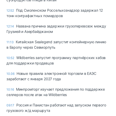
Под Смоленском Россельхознадзор задержал 12
12:52
тонн контрафактных помидоров
Названа причина задержки грузоперевозок между
12:14
Грузией и Азербайджаном
Китайская Sealegend запустит контейнерную линию
11:13
в Европу через Севморпуть
Wildberries запустит программу партнёрских хабов
10:52
для поддержки продавцов
Новые правила электронной торговли в ЕАЭС
10:36
заработают с января 2027 года
Минпромторг изучает предложения по поддержке
10:16
селлеров после атак на Wildberries
Россия и Пакистан работают над запуском первого
09:17
грузового ж/д маршрута