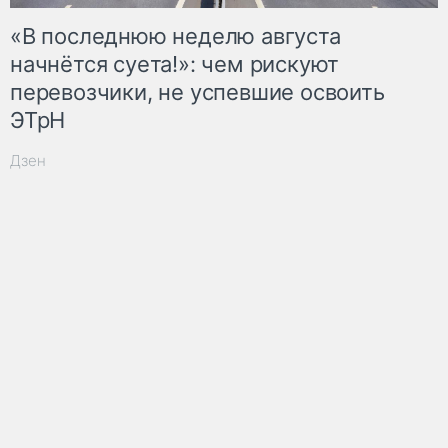
«В последнюю неделю августа
начнётся суета!»: чем рискуют
перевозчики, не успевшие освоить
ЭТрН
Дзен