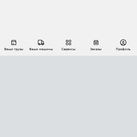
Ваши грузы
Ваши машины
Сервисы
Заказы
Профиль
АВТОМАТИЗАЦИЯ ПЕРЕВОЗОК
Площадки
Заказы
Торги
Тендеры
АТИ-Доки
GPS-мониторинг
АТИ Мессенджер
Цепочки грузов
API ATI.SU
ПОЛЕЗНОЕ
Расчет расстояний
БЕЗОПАСНОСТЬ