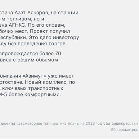
тана Азат Аскаров, на станции
ым топливом, но и
на АГНКС. По его словам,
бочих мест. Проект получил
еспублики. Это дало инвестору
ду без проведения торгов.
сопровождается более 70
рвиса с общим объемом
компания «Азимут» уже имеет
тостане. Новый комплекс, по
з ключевых транспортных
 М-5 более комфортными.
проекты
газомоторное топливо
м-5
планы на 2026 год
уфа
башкортостан
59 просмотров 