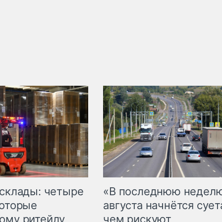
 склады: четыре
«В последнюю недел
которые
августа начнётся суета
ому ритейлу
чем рискуют