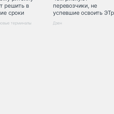
т решить в
перевозчики, не
ие сроки
успевшие освоить ЭТ
зовые терминалы
Дзен