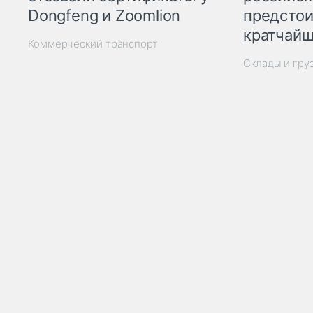
Dongfeng и Zoomlion
предстои
кратчайш
Коммерческий транспорт
Склады и гру