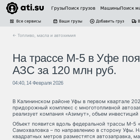
Грузы
Поиск грузов
Машины
Поиск м
Все сервисы
Ваши грузы
Добавить груз
← Топливо, масла и автохимия
На трассе М-5 в Уфе по
АЗС за 120 млн руб.
04:40, 14 Февраля 2026
В Калининском районе Уфы в первом квартале 202
придорожный комплекс с многотопливной автоза
реализует компания «Азимут», объем инвестиций 
Объект появится вдоль федеральной трассы М-5 
Самохваловка – по направлению в сторону Уфы. 
квадратных метров разместятся автозаправка, ма