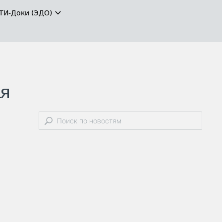
ТИ-Доки (ЭДО)
ая