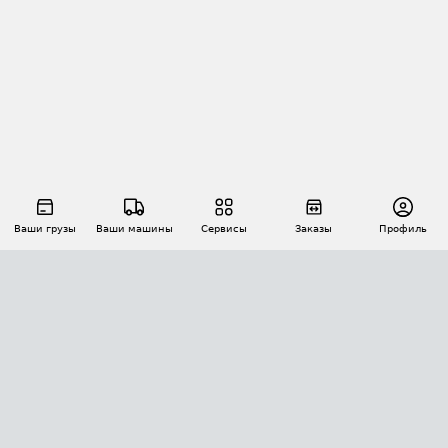
Ваши грузы
Ваши машины
Сервисы
Заказы
Профиль
АВТОМАТИЗАЦИЯ ПЕРЕВОЗОК
Площадки
Заказы
Торги
Тендеры
АТИ-Доки
GPS-мониторинг
АТИ Мессенджер
Цепочки грузов
API ATI.SU