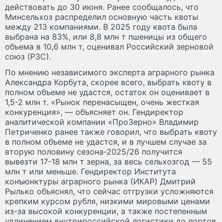
действовать до 30 июня. Ранее сообщалось, что
Минсельхоз распределил основную часть квоты
между 213 компаниями. В 2025 году квота была
выбрана на 83%, или 8,8 млн т пшеницы из общего
объема в 10,6 млн т, оценивал Российский зерновой
союз (РЗС).
По мнению независимого эксперта аграрного рынка
Александра Корбута, скорее всего, выбрать квоту в
полном объеме не удастся, остаток он оценивает в
1,5-2 млн т. «Рынок перенасыщен, очень жесткая
конкуренция», — объясняет он. Гендиректор
аналитической компании «ПроЗерно» Владимир
Петриченко ранее также говорил, что выбрать квоту
в полном объеме не удастся, и в лучшем случае за
вторую половину сезона-2025/26 получится
вывезти 17-18 млн т зерна, за весь сельхозгод — 55
млн т или меньше. Гендиректор Института
конъюнктуры аграрного рынка (ИКАР) Дмитрий
Рылько объяснял, что сейчас отгрузки усложняются
крепким курсом рубля, низкими мировыми ценами
из-за высокой конкуренции, а также постепенным
удлинением внутрироссийской логистики до портов