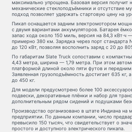
максимально упрощена. Базовая версия получит 
механические стеклоподъёмники и отсутствие м
подход позволяет удержать стартовую цену на ур
Пикап оснащается задним электромотором мощнос
с двумя вариантами аккумуляторов. Батарея ёмко
запас хода около 150 миль, версия на 84,3 кВт·ч 
примерно 380 км. Зарядка через порт стандарта
до 120 кВт, позволяя восполнить заряд с 20 до 8
По габаритам Slate Truck сопоставим с компактн
4,43 метра, ширина — 1,79 метра. При этом авто
платформой длиной около пяти футов и передним
Заявленная грузоподъёмность достигает 635 кг, 
до 450 кг.
Для модели предусмотрено более 100 аксессуаро
подвески, декоративные плёнки и набор для тран
дополнительным рядом сидений и подушками без
Производство организовано в штате Индиана на
предприятии. По данным компании, число предва
превысило 150 тысяч, что свидетельствует о зна
простого и доступного электрического пикапа.