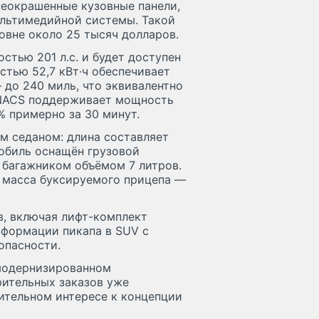
неокрашенные кузовные панели,
ультимедийной системы. Такой
овне около 25 тысяч долларов.
тью 201 л.с. и будет доступен
стью 52,7 кВт·ч обеспечивает
— до 240 миль, что эквивалентно
 NACS поддерживает мощность
0% примерно за 30 минут.
ым седаном: длина составляет
мобиль оснащён грузовой
 багажником объёмом 7 литров.
а масса буксируемого прицепа —
в, включая лифт-комплект
сформации пикапа в SUV с
опасности.
 модернизированном
рительных заказов уже
чительном интересе к концепции