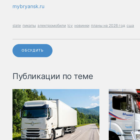
mybryansk.ru
slate
пикапы
электромобили
lcv
новинки
планы на 2026 год
сша
ОБСУДИТЬ
Публикации по теме