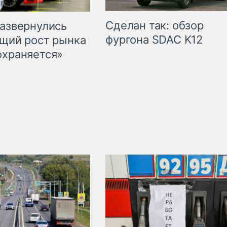
Сделан так: обзор
развернулись
фургона SDAC K12
бщий рост рынка
охраняется»