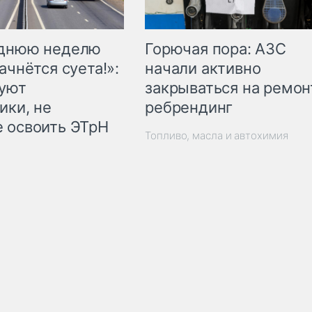
Горючая пора: АЗС
еднюю неделю
начали активно
ачнётся суета!»:
закрываться на ремон
куют
ребрендинг
ики, не
 освоить ЭТрН
Топливо, масла и автохимия