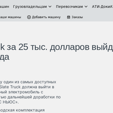
ашин
Грузовладельцам
Перевозчикам
АТИ-Доки
А
Ваши машины
Добавить машину
Заказы
ck за 25 тыс. долларов выйд
ода
ку один из самых доступных
late Truck должна выйти в
рный электромобиль с
ью дальнейшей доработки по
С НЬЮС».
аводская комплектация