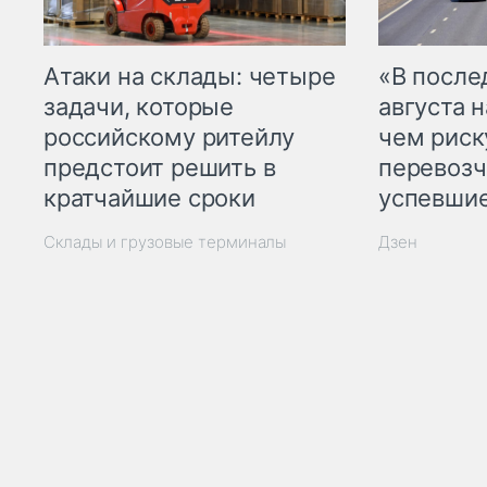
Атаки на склады: четыре
«В посл
задачи, которые
августа н
российскому ритейлу
чем рис
предстоит решить в
перевозч
кратчайшие сроки
успевшие
Склады и грузовые терминалы
Дзен