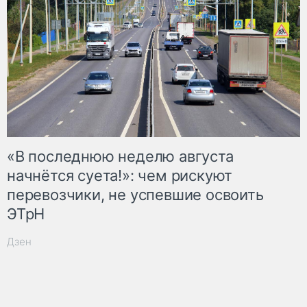
«В последнюю неделю августа
начнётся суета!»: чем рискуют
перевозчики, не успевшие освоить
ЭТрН
Дзен