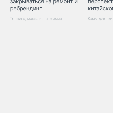
закрываться на ремонт и
перспект
ребрендинг
китайско
Топливо, масла и автохимия
Коммерчески