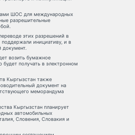
енами ШОС для международных
жные разрешительные
бой.
переводе этих разрешений в
 поддержали инициативу, и в
 документ.
дет возить бумажное
о будет получать в электронном
тв Кыргызстан также
роводительный документ на
етствующего меморандума
ества Кыргызстан планирует
одных автомобильных
талия, Словения, Словакия и
торонним соглашениям