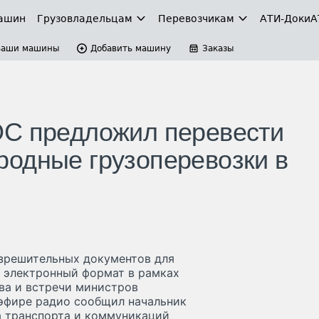
ашин
Грузовладельцам
Перевозчикам
АТИ-Доки
А
Ваши машины
Добавить машину
Заказы
ОС предложил перевести
одные грузоперевозки в
азрешительных документов для
 электронный формат в рамках
ва и встречи министров
 эфире радио сообщил начальник
а транспорта и коммуникаций