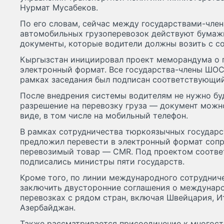
Нурмат Мусабеков.
По его словам, сейчас между государствами-чл
автомобильных грузоперевозок действуют бума
документы, которые водители должны возить с со
Кыргызстан инициировал проект меморандума о 
электронный формат. Все государства-члены ШОС
рамках заседания был подписан соответствующий
После внедрения системы водителям не нужно бу
разрешение на перевозку груза — документ можн
виде, в том числе на мобильный телефон.
В рамках сотрудничества тюркоязычных государс
предложил перевести в электронный формат соп
перевозимый товар — CMR. Под проектом соотв
подписались министры пяти государств.
Кроме того, по линии международного сотруднич
заключить двусторонние соглашения о междунар
перевозках с рядом стран, включая Швейцария, И
Азербайджан.
Также рассматривается присоединение к многос