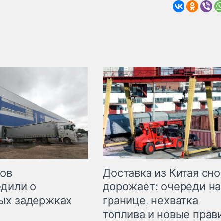
Доставка из Китая сно
ров
дорожает: очереди на
дили о
границе, нехватка
ых задержках
топлива и новые прав