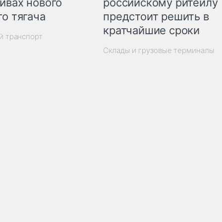
ивах нового
российскому ритейлу
го тягача
предстоит решить в
кратчайшие сроки
й транспорт
Склады и грузовые терминалы