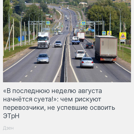
«В последнюю неделю августа
начнётся суета!»: чем рискуют
перевозчики, не успевшие освоить
ЭТрН
Дзен