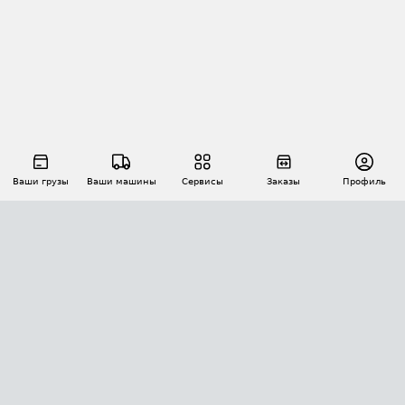
Ваши грузы
Ваши машины
Сервисы
Заказы
Профиль
АВТОМАТИЗАЦИЯ ПЕРЕВОЗОК
Площадки
Заказы
Торги
Тендеры
АТИ-Доки
GPS-мониторинг
АТИ Мессенджер
Цепочки грузов
API ATI.SU
ПОЛЕЗНОЕ