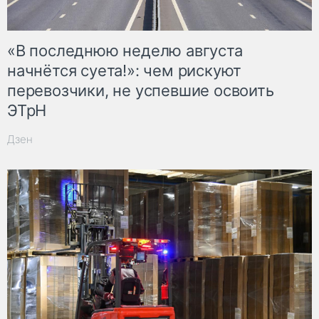
«В последнюю неделю августа
начнётся суета!»: чем рискуют
перевозчики, не успевшие освоить
ЭТрН
Дзен