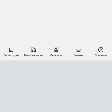
Ваши грузы
Ваши машины
Сервисы
Заказы
Профиль
АВТОМАТИЗАЦИЯ ПЕРЕВОЗОК
Площадки
Заказы
Торги
Тендеры
АТИ-Доки
GPS-мониторинг
АТИ Мессенджер
Цепочки грузов
API ATI.SU