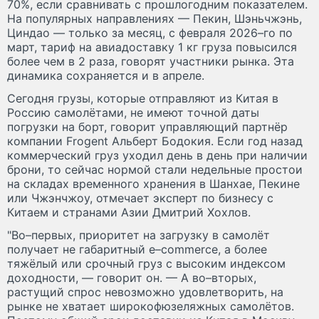
70%, если сравнивать с прошлогодним показателем.
На популярных направлениях — Пекин, Шэньчжэнь,
Циндао — только за месяц, с февраля 2026–го по
март, тариф на авиадоставку 1 кг груза повысился
более чем в 2 раза, говорят участники рынка. Эта
динамика сохраняется и в апреле.
Сегодня грузы, которые отправляют из Китая в
Россию самолётами, не имеют точной даты
погрузки на борт, говорит управляющий партнёр
компании Frogent Альберт Бодокия. Если год назад
коммерческий груз уходил день в день при наличии
брони, то сейчас нормой стали недельные простои
на складах временного хранения в Шанхае, Пекине
или Чжэнчжоу, отмечает эксперт по бизнесу с
Китаем и странами Азии Дмитрий Хохлов.
"Во–первых, приоритет на загрузку в самолёт
получает не габаритный e–commerce, а более
тяжёлый или срочный груз с высоким индексом
доходности, — говорит он. — А во–вторых,
растущий спрос невозможно удовлетворить, на
рынке не хватает широкофюзеляжных самолётов.