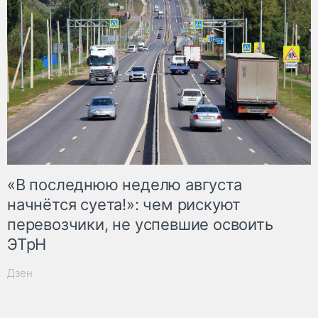
«В последнюю неделю августа
начнётся суета!»: чем рискуют
перевозчики, не успевшие освоить
ЭТрН
Дзен