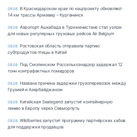
В Краснодарском крае по нацпроекту обновляют
08.08
14 км трассы Армавир – Курганинск
Аэропорт Ашхабада в Туркменистане стал узлом
08.08
для новых регулярных грузовых рейсов Air Belgium
Ростовская область отправила партию
08.08
субпродуктов птицы в Китай
Под Смоленском Россельхознадзор задержал 12
08.08
тонн контрафактных помидоров
Названа причина задержки грузоперевозок между
08.08
Грузией и Азербайджаном
Китайская Sealegend запустит контейнерную
08.08
линию в Европу через Севморпуть
Wildberries запустит программу партнёрских хабов
08.08
для поддержки продавцов