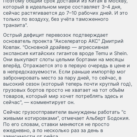
Поэтому общий срок доставки из Китая в Москву,
который в идеальном мире составляет 3–4 дня,
сейчас растягивается до 7–10 рабочих дней. И это
только по воздуху, без учёта таможенного
транзита".
Острый дефицит перевозок подтверждает
основатель проекта "Акселератор АКС" Дмитрий
Ковпак. "Основной драйвер — агрессивная
экспансия китайских гигантов вроде Temu и Shein.
Они выкупают слоты целыми бортами на месяцы
вперёд. Отражается это в первую очередь в цене и
в непредсказуемости. Если раньше импортёр мог
забронировать место за пару дней, то сейчас, в
высокий сезон (который теперь почти круглый год),
грузовых бортов просто не хватает на тот объём
товаров, который мир хочет потреблять здесь и
сейчас", — комментирует он.
Сейчас грузоотправители вынуждены работать "с
живыми котировками", отмечает Альберт Бодокия.
По его словам, ставки меняются не просто
ежедневно, а по несколько раз за день в
зависимости от рейса.