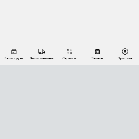
Ваши грузы
Ваши машины
Сервисы
Заказы
Профиль
АВТОМАТИЗАЦИЯ ПЕРЕВОЗОК
Площадки
Заказы
Торги
Тендеры
АТИ-Доки
GPS-мониторинг
АТИ Мессенджер
Цепочки грузов
API ATI.SU
ПОЛЕЗНОЕ