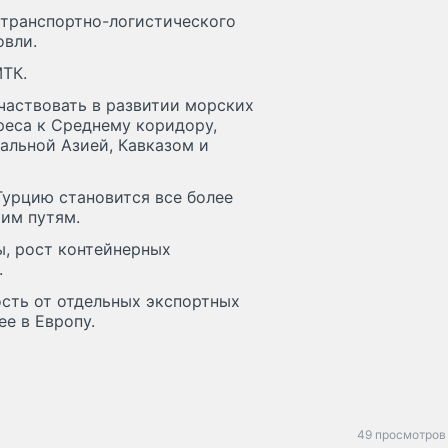
 транспортно-логистического
овли.
МТК.
частвовать в развитии морских
реса к Среднему коридору,
альной Азией, Кавказом и
Турцию становится все более
им путям.
, рост контейнерных
.
ость от отдельных экспортных
е в Европу.
49 просмотров 