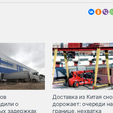
Доставка из Китая сно
ров
дорожает: очереди на
дили о
границе, нехватка
ых задержках