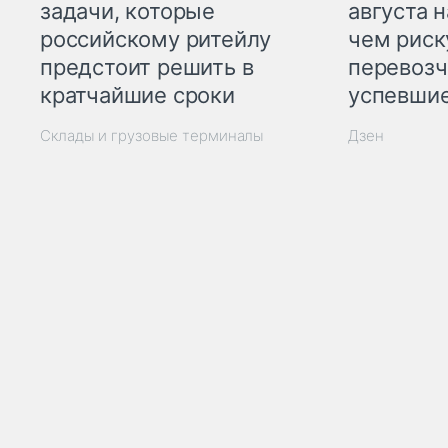
задачи, которые
августа н
российскому ритейлу
чем рис
предстоит решить в
перевозч
кратчайшие сроки
успевшие
Склады и грузовые терминалы
Дзен