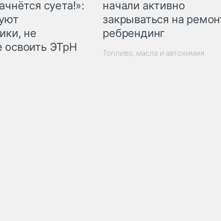
начали активно
ачнётся суета!»:
закрываться на ремон
куют
ребрендинг
ики, не
 освоить ЭТрН
Топливо, масла и автохимия