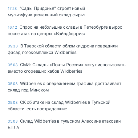
"Сады Придонья" строят новый
17:23
мультифункциональный склад сырья
Спрос на небольшие склады в Петербурге вырос
16:42
после атак на центры «Вайлдберриз»
В Тверской области обломки дрона повредили
09:33
фасад логокомплекса Wildberries
СМИ: Склады «Почты России» могут использовать
05.08
вместо сгоревших хабов Wildberries
Wildberries с опережением графика достраивает
05.08
склад под Минском
СК об атаке на склад Wildberries в Тульской
05.08
области: есть пострадавшие
Склад Wildberries в тульском Алексине атакован
05.08
БПЛА