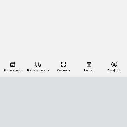
Ваши грузы
Ваши машины
Сервисы
Заказы
Профиль
АВТОМАТИЗАЦИЯ ПЕРЕВОЗОК
Площадки
Заказы
Торги
Тендеры
АТИ-Доки
GPS-мониторинг
АТИ Мессенджер
Цепочки грузов
API ATI.SU