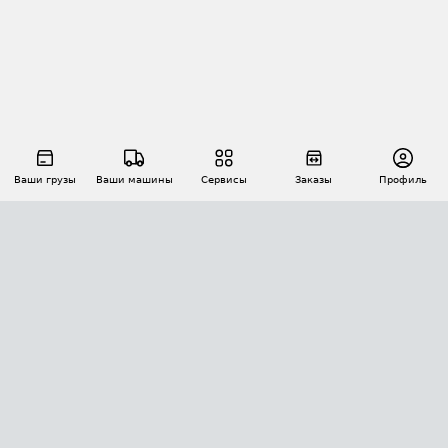
Ваши грузы
Ваши машины
Сервисы
Заказы
Профиль
АВТОМАТИЗАЦИЯ ПЕРЕВОЗОК
Площадки
Заказы
Торги
Тендеры
АТИ-Доки
GPS-мониторинг
АТИ Мессенджер
Цепочки грузов
API ATI.SU
ПОЛЕЗНОЕ
Расчет расстояний