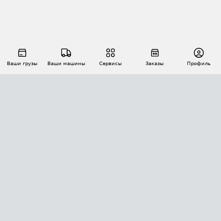
Ваши грузы
Ваши машины
Сервисы
Заказы
Профиль
АВТОМАТИЗАЦИЯ ПЕРЕВОЗОК
Площадки
Заказы
Торги
Тендеры
АТИ-Доки
GPS-мониторинг
АТИ Мессенджер
Цепочки грузов
API ATI.SU
ПОЛЕЗНОЕ
Расчет расстояний
БЕЗОПАСНОСТЬ
Академия ATI.SU
ATI.SU о безопасности