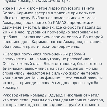
служба команды «КАМАЗ-мастер».
Уже на 10-м километре лидер грузового зачёта
Богдан Каримов застрял в трясине при попытке
объехать лужу. Выбраться помог экипаж Алмаза
Ахмедова, после чего оба КАМАЗа продолжили
движение вместе. В дюнах, где скорость падала до
20 км в час, грузовики поочерёдно застревали на
гребнях — откапывались своими силами. Во второй
половине допа Каримов нагнал Ахмедова, на финиш
оба пришли практически одновременно.
«Сегодня получился полноценный рабочий
спецучасток, ни на минуточку не расслабились.
Очень тяжёлый этап. Были остановки, было тяжело
физически, выложились на сто процентов. Но мы
справились, несмотря на сильную жару, не теряли
концентрацию. Мы на финише — это самый главный
итог», — приводит слова Ахмедова пресс-служба
команды.
Руководитель команды Эдуард Николаев отметил,
что этап стал ценным опытом для молодых пилотов,
которые никогда не проводили за рулём так много