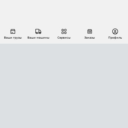
Ваши грузы
Ваши машины
Сервисы
Заказы
Профиль
АВТОМАТИЗАЦИЯ ПЕРЕВОЗОК
Площадки
Заказы
Торги
Тендеры
АТИ-Доки
GPS-мониторинг
АТИ Мессенджер
Цепочки грузов
API ATI.SU
ПОЛЕЗНОЕ
Расчет расстояний
БЕЗОПАСНОСТЬ
Академия ATI.SU
ATI.SU о безопасности