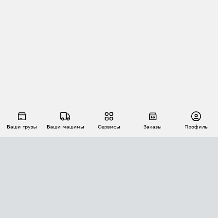
Ваши грузы
Ваши машины
Сервисы
Заказы
Профиль
АВТОМАТИЗАЦИЯ ПЕРЕВОЗОК
Площадки
Заказы
Торги
Тендеры
АТИ-Доки
GPS-мониторинг
АТИ Мессенджер
Цепочки грузов
API ATI.SU