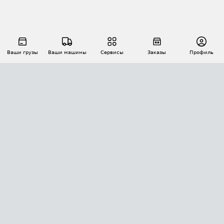
Ваши грузы
Ваши машины
Сервисы
Заказы
Профиль
АВТОМАТИЗАЦИЯ ПЕРЕВОЗОК
Площадки
Заказы
Торги
Тендеры
АТИ-Доки
GPS-мониторинг
АТИ Мессенджер
Цепочки грузов
API ATI.SU
ПОЛЕЗНОЕ
Расчет расстояний
БЕЗОПАСНОСТЬ
Академия ATI.SU
ATI.SU о безопасности
Звезды ATI.SU на вашем сайте
КОНТАКТЫ И ТАРИФЫ
Памятка по проверке контрагентов