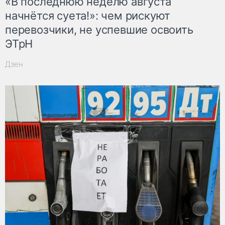
«В последнюю неделю августа
начнётся суета!»: чем рискуют
перевозчики, не успевшие освоить
ЭТрН
Дзен