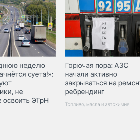
Горючая пора: АЗС
еднюю неделю
начали активно
ачнётся суета!»:
закрываться на ремон
куют
ребрендинг
ики, не
 освоить ЭТрН
Топливо, масла и автохимия