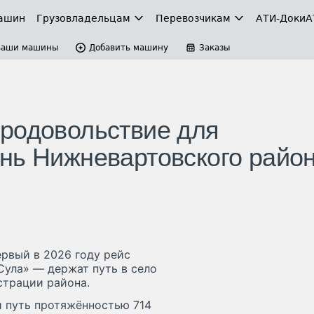
ашин
Грузовладельцам
Перевозчикам
АТИ-Доки
А
Ваши машины
Добавить машину
Заказы
родовольствие для
нь Нижневартовского райо
рвый в 2026 году рейс
Сула» — держат путь в село
страции района.
 путь протяжённостью 714