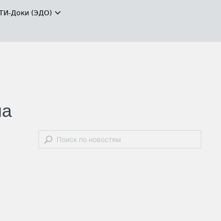
ТИ-Доки (ЭДО)
на