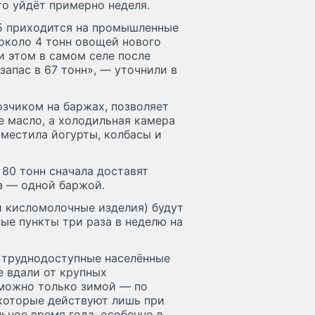
то уйдёт примерно неделя.
25 приходится на промышленные
около 4 тонн овощей нового
ри этом в самом селе после
запас в 67 тонн», — уточнили в
озчиком на баржах, позволяет
е масло, а холодильная камера
вместила йогурты, колбасы и
 80 тонн сначала доставят
а — одной баржой.
 кисломолочные изделия) будут
ые пункты три раза в неделю на
 труднодоступные населённые
 вдали от крупных
 можно только зимой — по
которые действуют лишь при
ьное время года, особенно в