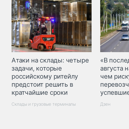
Атаки на склады: четыре
«В посл
задачи, которые
августа н
российскому ритейлу
чем рис
предстоит решить в
перевозч
кратчайшие сроки
успевшие
Склады и грузовые терминалы
Дзен