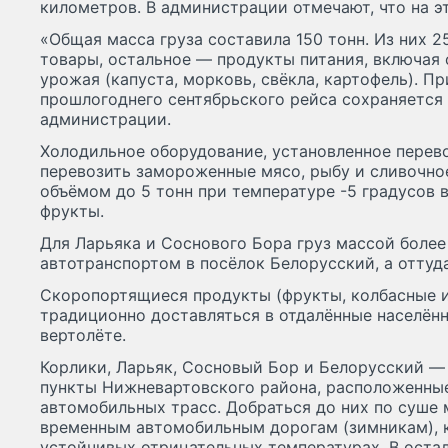
километров. В администрации отмечают, что на э
«Общая масса груза составила 150 тонн. Из них 
товары, остальное — продукты питания, включая 
урожая (капуста, морковь, свёкла, картофель). П
прошлогоднего сентябрьского рейса сохраняется 
администрации.
Холодильное оборудование, установленное перев
перевозить замороженные мясо, рыбу и сливочно
объёмом до 5 тонн при температуре -5 градусов 
фрукты.
Для Ларьяка и Соснового Бора груз массой более
автотранспортом в посёлок Белорусский, а оттуд
Скоропортящиеся продукты (фрукты, колбасные и
традиционно доставляться в отдалённые населённ
вертолёте.
Корлики, Ларьяк, Сосновый Бор и Белорусский —
пункты Нижневартовского района, расположенные
автомобильных трасс. Добраться до них по суше
временным автомобильным дорогам (зимникам), 
устойчивых отрицательных температурах. В остал