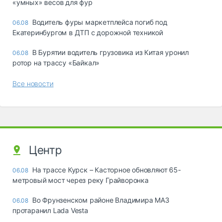
«yмныx» вecoв для фyp
Водитель фуры маркетплейса погиб под
06.08
Екатеринбургом в ДТП с дорожной техникой
В Бурятии водитель грузовика из Китая уронил
06.08
ротор на трассу «Байкал»
Все новости
Центр
На трассе Курск – Касторное обновляют 65-
06.08
метровый мост через реку Грайворонка
Во Фрунзенском районе Владимира МАЗ
06.08
протаранил Lada Vesta