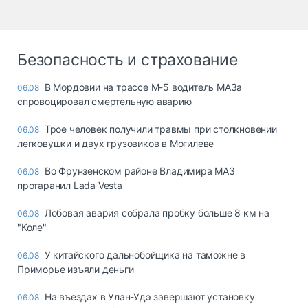
Безопасность и страхование
В Мордовии на трассе М-5 водитель МАЗа
06.08
спровоцировал смертельную аварию
Трое человек получили травмы при столкновении
06.08
легковушки и двух грузовиков в Могилеве
Во Фрунзенском районе Владимира МАЗ
06.08
протаранил Lada Vesta
Лобовая авария собрала пробку больше 8 км на
06.08
"Коле"
У китайского дальнобойщика на таможне в
06.08
Приморье изъяли деньги
Ha въeздax в Улaн-Удэ зaвepшaют ycтaнoвкy
06.08