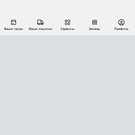
Ваши грузы
Ваши машины
Сервисы
Заказы
Профиль
АВТОМАТИЗАЦИЯ ПЕРЕВОЗОК
Площадки
Заказы
Торги
Тендеры
АТИ-Доки
GPS-мониторинг
АТИ Мессенджер
Цепочки грузов
API ATI.SU
ПОЛЕЗНОЕ
Расчет расстояний
БЕЗОПАСНОСТЬ
Академия ATI.SU
ATI.SU о безопасности
Звезды ATI.SU на вашем сайте
КОНТАКТЫ И ТАРИФЫ
Памятка по проверке контрагентов
Индекс ATI.SU FTL РФ