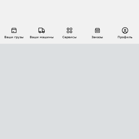
Ваши грузы
Ваши машины
Сервисы
Заказы
Профиль
АВТОМАТИЗАЦИЯ ПЕРЕВОЗОК
Площадки
Заказы
Торги
Тендеры
АТИ-Доки
GPS-мониторинг
АТИ Мессенджер
Цепочки грузов
API ATI.SU
ПОЛЕЗНОЕ
Расчет расстояний
БЕЗОПАСНОСТЬ
Академия ATI.SU
ATI.SU о безопасности
Звезды ATI.SU на вашем сайте