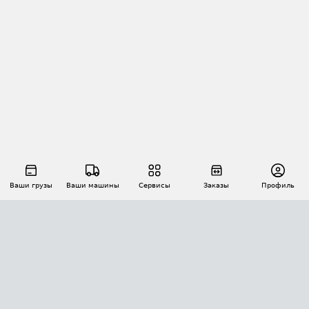
Ваши грузы
Ваши машины
Сервисы
Заказы
Профиль
АВТОМАТИЗАЦИЯ ПЕРЕВОЗОК
Площадки
Заказы
Торги
Тендеры
АТИ-Доки
GPS-мониторинг
АТИ Мессенджер
Цепочки грузов